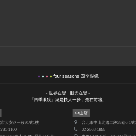
●
●
●
●
four seasons 四季眼鏡
- 世界在變，眼光在變 -
「四季眼鏡」總是快人一步，走在前端。
中山店
市大安路一段91號1樓
台北市中山北路二段39巷6-1號
2781-1100
02-2568-1855