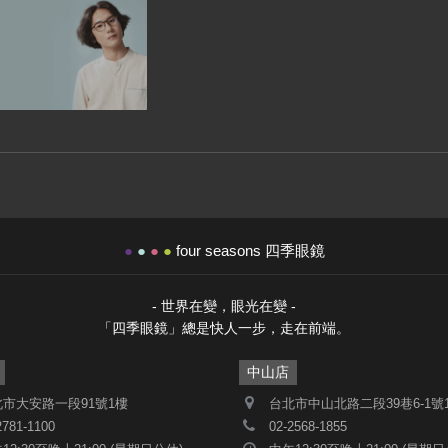
●
●
●
●
four seasons 四季眼鏡
- 世界在變，眼光在變 -
「四季眼鏡」總是快人一步，走在前端。
中山店
市大安路一段91號1樓
台北市中山北路二段39巷6-1號
2781-1100
02-2568-1855