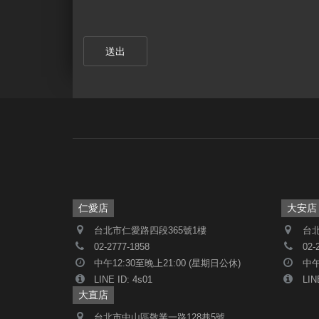
送出
仁愛店
大安店
台北市仁愛路四段365號1樓
台北
02-2777-1858
02-
中午12:30至晚上21:00 (星期日公休)
中午
LINE ID: 4s01
LIN
大直店
台北市中山區敬業一路128巷5號